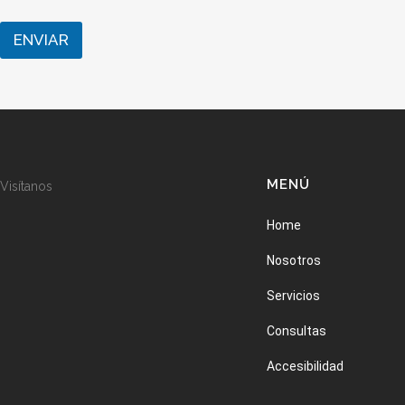
n
d
ENVIAR
i
c
i
o
n
e
s
MENÚ
Visítanos
Home
Nosotros
Servicios
Consultas
Accesibilidad