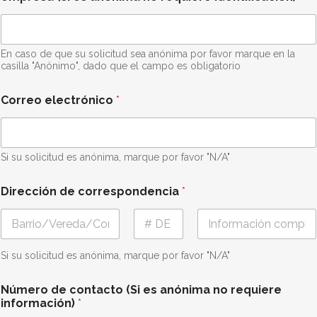
En caso de que su solicitud sea anónima por favor marque en la
casilla "Anónimo", dado que el campo es obligatorio
Correo electrónico
*
Si su solicitud es anónima, marque por favor "N/A"
s
Dirección de correspondencia
*
u
e
l
e
First
Middle
Last
c
Si su solicitud es anónima, marque por favor "N/A"
t
r
ó
Número de contacto (Si es anónima no requiere
n
información)
*
i