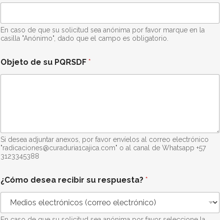
c
o
En caso de que su solicitud sea anónima por favor marque en la
casilla "Anónimo", dado que el campo es obligatorio.
Objeto de su PQRSDF
*
Si desea adjuntar anexos, por favor envíelos al correo electrónico
"radicaciones@curaduria1cajica.com" o al canal de Whatsapp +57
3123345388
¿Cómo desea recibir su respuesta?
*
En caso de que su solicitud sea anónima por favor seleccione la