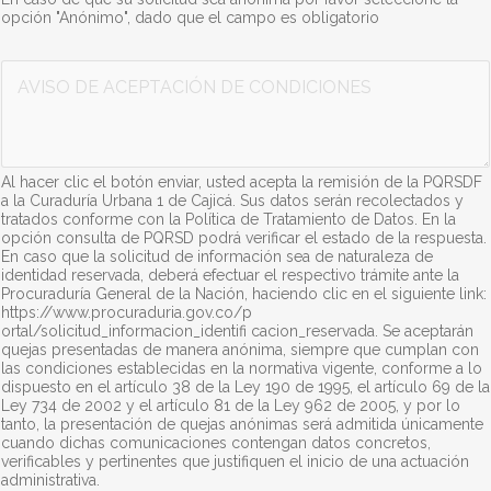
opción "Anónimo", dado que el campo es obligatorio
A
v
i
s
o
d
Al hacer clic el botón enviar, usted acepta la remisión de la PQRSDF
e
a la Curaduría Urbana 1 de Cajicá. Sus datos serán recolectados y
a
tratados conforme con la Política de Tratamiento de Datos. En la
c
opción consulta de PQRSD podrá verificar el estado de la respuesta.
e
En caso que la solicitud de información sea de naturaleza de
identidad reservada, deberá efectuar el respectivo trámite ante la
p
Procuraduría General de la Nación, haciendo clic en el siguiente link:
t
https://www.procuraduria.gov.co/p
a
ortal/solicitud_informacion_identifi cacion_reservada. Se aceptarán
c
quejas presentadas de manera anónima, siempre que cumplan con
i
las condiciones establecidas en la normativa vigente, conforme a lo
ó
dispuesto en el artículo 38 de la Ley 190 de 1995, el artículo 69 de la
n
Ley 734 de 2002 y el artículo 81 de la Ley 962 de 2005, y por lo
d
tanto, la presentación de quejas anónimas será admitida únicamente
cuando dichas comunicaciones contengan datos concretos,
e
verificables y pertinentes que justifiquen el inicio de una actuación
c
administrativa.
o